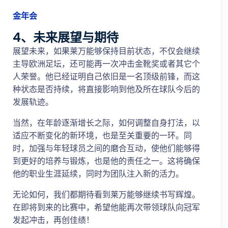
金年会
4、未来展望与期待
展望未来，如果莱万能够保持目前状态，不仅会继续
主导欧洲足坛，还可能再一次冲击金靴奖或者其它个
人荣誉。他已经证明自己依旧是一名顶级前锋，而这
种状态是否持续，将直接影响到他及所在球队今后的
发展轨迹。
当然，在年龄逐渐增长之际，如何调整自身打法，以
适应不断变化的新环境，也是至关重要的一环。同
时，加强与年轻球员之间的磨合互动，使他们能够得
到更好的培养与锻炼，也是他的责任之一。这将确保
他的职业生涯延续，同时为团队注入新的活力。
无论如何，我们都期待看到莱万能够继续书写辉煌。
在即将到来的比赛中，希望他能再次带领球队向冠军
发起冲击，再创佳绩！