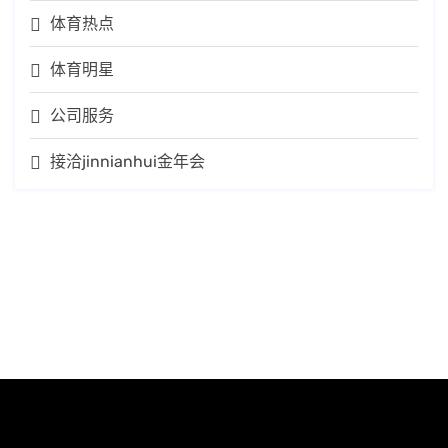
体育热点
体育明星
公司服务
接洽jinnianhui金年会