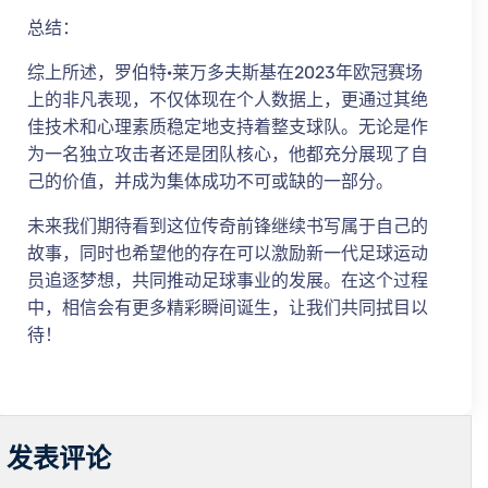
总结：
综上所述，罗伯特·莱万多夫斯基在2023年欧冠赛场
上的非凡表现，不仅体现在个人数据上，更通过其绝
佳技术和心理素质稳定地支持着整支球队。无论是作
为一名独立攻击者还是团队核心，他都充分展现了自
己的价值，并成为集体成功不可或缺的一部分。
未来我们期待看到这位传奇前锋继续书写属于自己的
故事，同时也希望他的存在可以激励新一代足球运动
员追逐梦想，共同推动足球事业的发展。在这个过程
中，相信会有更多精彩瞬间诞生，让我们共同拭目以
待！
发表评论