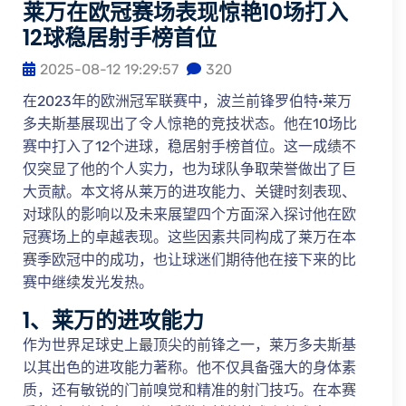
莱万在欧冠赛场表现惊艳10场打入
12球稳居射手榜首位
2025-08-12 19:29:57
320
在2023年的欧洲冠军联赛中，波兰前锋罗伯特·莱万
多夫斯基展现出了令人惊艳的竞技状态。他在10场比
赛中打入了12个进球，稳居射手榜首位。这一成绩不
仅突显了他的个人实力，也为球队争取荣誉做出了巨
大贡献。本文将从莱万的进攻能力、关键时刻表现、
对球队的影响以及未来展望四个方面深入探讨他在欧
冠赛场上的卓越表现。这些因素共同构成了莱万在本
赛季欧冠中的成功，也让球迷们期待他在接下来的比
赛中继续发光发热。
1、莱万的进攻能力
作为世界足球史上最顶尖的前锋之一，莱万多夫斯基
以其出色的进攻能力著称。他不仅具备强大的身体素
质，还有敏锐的门前嗅觉和精准的射门技巧。在本赛