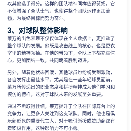
攻其他选手得分。这样的团队精神同样值得赞扬，它
不仅增强了全队士气，也使得整个团队运作更加流
畅，为最终目标而努力奋斗。
3、对球队整体影响
莱万的出色表现不仅仅体现在个人数据上，更推动了
整个球队的发展。他既是攻击线上的核心，也是更衣
室里的精神领袖。在他的带领下，全队上下都充满信
心，更加团结一致，共同朝着胜利迈进。
另外，随着他状态回暖，其他球员也纷纷受到激励，
各自发挥出最佳水平。尤其是在一些年轻球员面前，
莱万所传递出的职业态度和拼搏精神成为他们学习和
模仿的榜样，这对于球队未来的发展至关重要。
通过不断取得佳绩，莱万提升了全队在国际舞台上的
竞争力，让更多人关注到这支球队。同时，他也是俱
乐部形象的重要代言人，对于吸引新援或赞助商都有
着积极作用，这种影响力不可小觑。