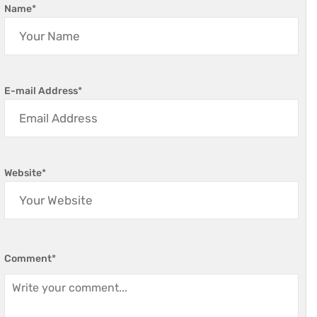
Name
*
E-mail Address
*
Website
*
Comment
*