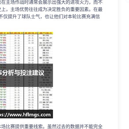
隆在主场作战时通常会展示出强大的进攻火力，而不
史上，主场优势往往成为决定胜负的重要因素。在最
这不仅提升了球队士气，也让他们对本轮比赛充满信
本场比赛提供重要线索。虽然过去的数据并不能完全