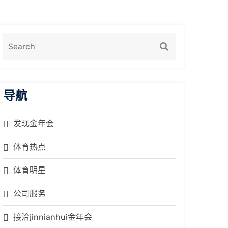
导航
发现金年会
体育热点
体育明星
公司服务
接洽jinnianhui金年会