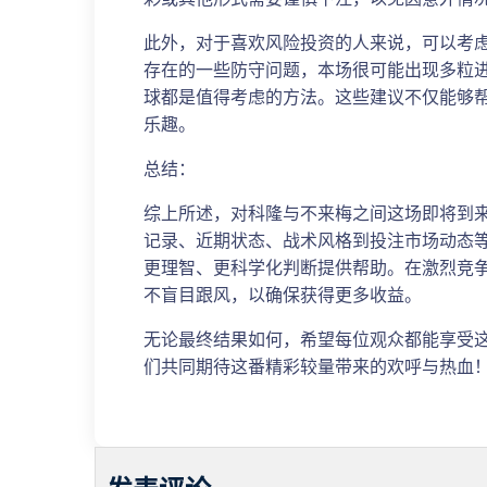
此外，对于喜欢风险投资的人来说，可以考
存在的一些防守问题，本场很可能出现多粒进
球都是值得考虑的方法。这些建议不仅能够
乐趣。
总结：
综上所述，对科隆与不来梅之间这场即将到
记录、近期状态、战术风格到投注市场动态
更理智、更科学化判断提供帮助。在激烈竞
不盲目跟风，以确保获得更多收益。
无论最终结果如何，希望每位观众都能享受
们共同期待这番精彩较量带来的欢呼与热血