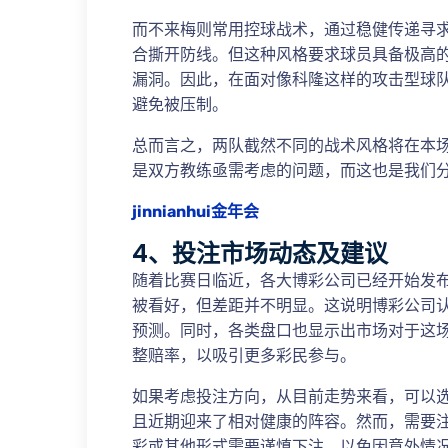
而不来梅则常用控球战术，通过稳健传递寻
合撕开防线。但这种风格要求球员具备极高
漏洞。因此，在面对像科隆这样的攻击型球
避免被压制。
总而言之，两队截然不同的战术风格将在本
是双方教练亟需考虑的问题，而这也是我们
jinnianhui金年会
4、投注市场动态及建议
随着比赛日临近，各大博彩公司已经开始发
被看好，但差距并不明显。这说明博彩公司
预测。同时，各类盘口也显示出市场对于这
整赔率，以吸引更多彩民参与。
如果考虑投注方向，从目前走势来看，可以
且近期迎来了相对健康的阵容。然而，需要
彩或其他形式需要谨慎下注，以免因意外情