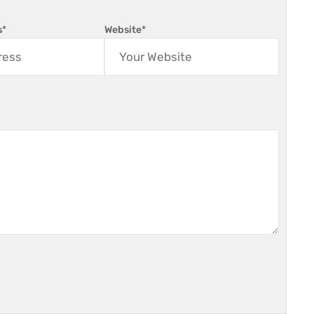
s
*
Website
*