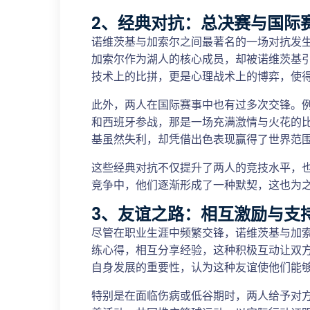
2、经典对抗：总决赛与国际
诺维茨基与加索尔之间最著名的一场对抗发生在
加索尔作为湖人的核心成员，却被诺维茨基
技术上的比拼，更是心理战术上的博弈，使
此外，两人在国际赛事中也有过多次交锋。例
和西班牙参战，那是一场充满激情与火花的
基虽然失利，却凭借出色表现赢得了世界范
这些经典对抗不仅提升了两人的竞技水平，
竞争中，他们逐渐形成了一种默契，这也为
3、友谊之路：相互激励与支
尽管在职业生涯中频繁交锋，诺维茨基与加
练心得，相互分享经验，这种积极互动让双
自身发展的重要性，认为这种友谊使他们能
特别是在面临伤病或低谷期时，两人给予对