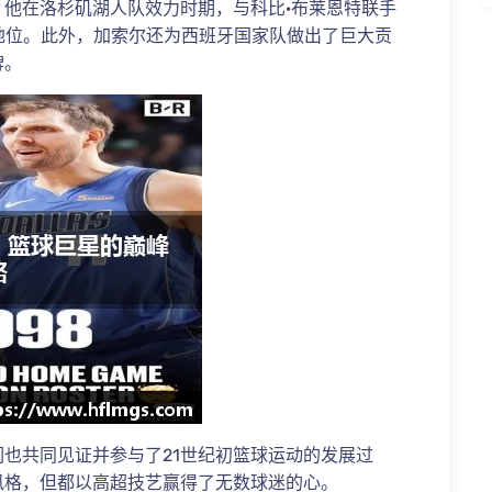
他在洛杉矶湖人队效力时期，与科比·布莱恩特联手
地位。此外，加索尔还为西班牙国家队做出了巨大贡
牌。
也共同见证并参与了21世纪初篮球运动的发展过
风格，但都以高超技艺赢得了无数球迷的心。