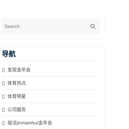
导航
发现金年会
体育热点
体育明星
公司服务
接洽jinnianhui金年会