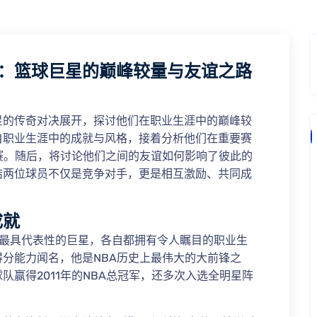
：篮球巨星的巅峰较量与友谊之路
星的传奇对决展开，探讨他们在职业生涯中的巅峰较
自职业生涯中的成就与风格，接着分析他们在重要赛
赛。随后，将讨论他们之间的友谊如何影响了彼此的
结两位球员不仅是竞争对手，更是相互激励、共同成
成就
界最具代表性的巨星，各自都拥有令人瞩目的职业生
分能力闻名，他是NBA历史上最伟大的大前锋之
赢得2011年的NBA总冠军，还多次入选全明星阵