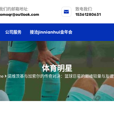
我们的邮箱地址:
致电我们:
lomoqr@outlook.com
15361280631
公司服务
接洽jinnianhui金年会
体育明星
me
诺维茨基与加索尔的传奇对决：篮球巨星的巅峰较量与友谊