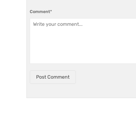
Comment
*
Post Comment