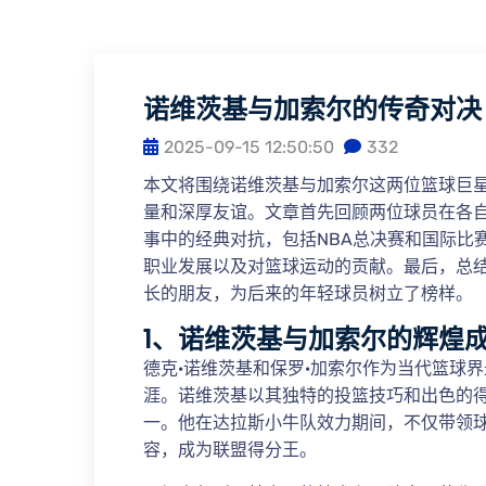
诺维茨基与加索尔的传奇对决
2025-09-15 12:50:50
332
本文将围绕诺维茨基与加索尔这两位篮球巨
量和深厚友谊。文章首先回顾两位球员在各
事中的经典对抗，包括NBA总决赛和国际比
职业发展以及对篮球运动的贡献。最后，总
长的朋友，为后来的年轻球员树立了榜样。
1、诺维茨基与加索尔的辉煌
德克·诺维茨基和保罗·加索尔作为当代篮球
涯。诺维茨基以其独特的投篮技巧和出色的得
一。他在达拉斯小牛队效力期间，不仅带领球队
容，成为联盟得分王。