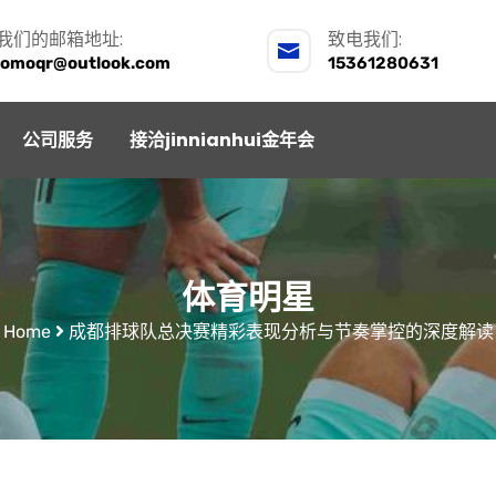
我们的邮箱地址:
致电我们:
lomoqr@outlook.com
15361280631
公司服务
接洽jinnianhui金年会
体育明星
Home
成都排球队总决赛精彩表现分析与节奏掌控的深度解读