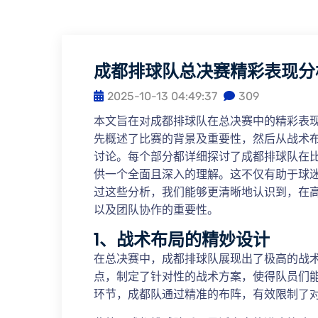
成都排球队总决赛精彩表现分
2025-10-13 04:49:37
309
本文旨在对成都排球队在总决赛中的精彩表
先概述了比赛的背景及重要性，然后从战术
讨论。每个部分都详细探讨了成都排球队在
供一个全面且深入的理解。这不仅有助于球
过这些分析，我们能够更清晰地认识到，在
以及团队协作的重要性。
1、战术布局的精妙设计
在总决赛中，成都排球队展现出了极高的战
点，制定了针对性的战术方案，使得队员们
环节，成都队通过精准的布阵，有效限制了