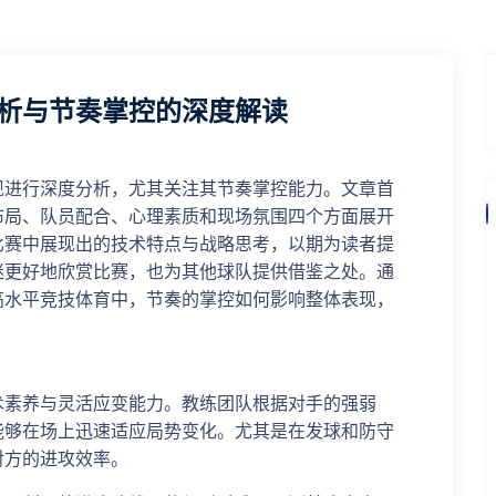
析与节奏掌控的深度解读
现进行深度分析，尤其关注其节奏掌控能力。文章首
布局、队员配合、心理素质和现场氛围四个方面展开
比赛中展现出的技术特点与战略思考，以期为读者提
迷更好地欣赏比赛，也为其他球队提供借鉴之处。通
高水平竞技体育中，节奏的掌控如何影响整体表现，
术素养与灵活应变能力。教练团队根据对手的强弱
能够在场上迅速适应局势变化。尤其是在发球和防守
对方的进攻效率。