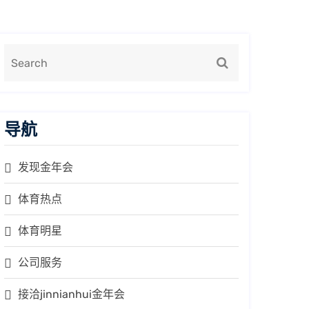
导航
发现金年会
体育热点
体育明星
公司服务
接洽jinnianhui金年会