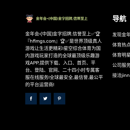
导航
金年会·(中国)金字招牌,信誉至上✅🏆
发现金
『hflmgs.com』🏆✅是世界顶级真人
体育热
游戏让生活更精彩!星空综合体育为国
体育明
内游戏玩家打造的全球最顶级乐趣游
戏APP,提供下载、入口、首页、平
公司服
台、登陆、官网、二十四小时专属客
接洽jin
服在线服务!全球最安全,最信誉,最公平
的平台运营商!