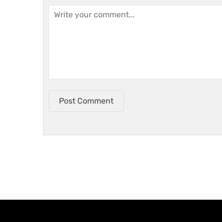
Post Comment