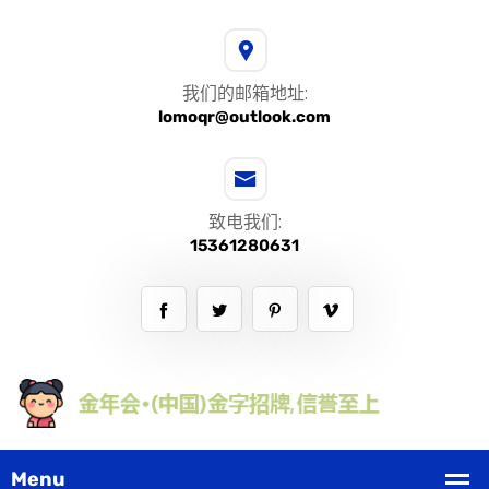
我们的邮箱地址:
lomoqr@outlook.com
致电我们:
15361280631