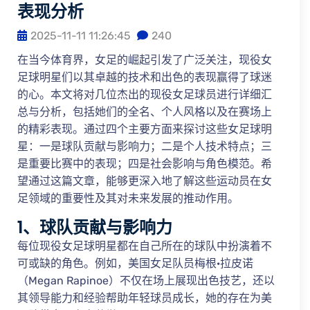
表现分析
2025-11-11 11:26:45
240
在当今体育界，女足的崛起引发了广泛关注，现役女
足球明星们以其卓越的技术和出色的表现赢得了球迷
的心。本文将对几位杰出的现役女足球员进行详细汇
总与分析，包括她们的全名、个人风格以及在赛场上
的精彩表现。通过四个主要方面来探讨这些女足球明
星：一是球队贡献与影响力；二是个人技术特点；三
是重要比赛中的表现；四是社会影响与角色模范。希
望通过这篇文章，能够更深入地了解这些运动员在女
足领域的重要性及其对未来发展的推动作用。
1、球队贡献与影响力
每位现役女足球明星都在自己所在的球队中扮演着不
可或缺的角色。例如，美国女足队员梅根·拉皮诺
（Megan Rapinoe）不仅在场上展现出色技艺，还以
其领导能力和经验帮助年轻球员成长，她的存在为美