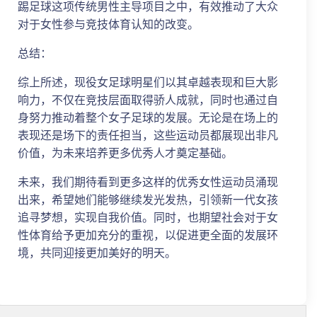
踢足球这项传统男性主导项目之中，有效推动了大众
对于女性参与竞技体育认知的改变。
总结：
综上所述，现役女足球明星们以其卓越表现和巨大影
响力，不仅在竞技层面取得骄人成就，同时也通过自
身努力推动着整个女子足球的发展。无论是在场上的
表现还是场下的责任担当，这些运动员都展现出非凡
价值，为未来培养更多优秀人才奠定基础。
未来，我们期待看到更多这样的优秀女性运动员涌现
出来，希望她们能够继续发光发热，引领新一代女孩
追寻梦想，实现自我价值。同时，也期望社会对于女
性体育给予更加充分的重视，以促进更全面的发展环
境，共同迎接更加美好的明天。