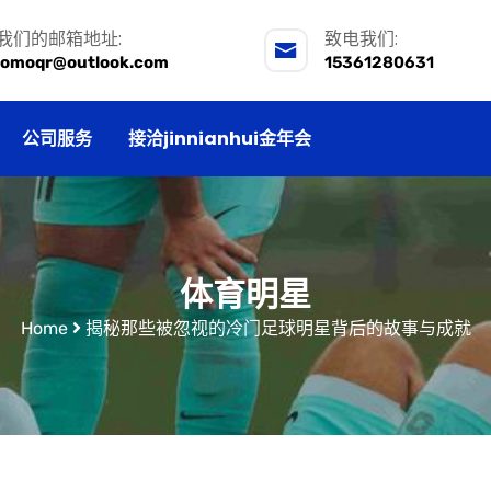
我们的邮箱地址:
致电我们:
lomoqr@outlook.com
15361280631
公司服务
接洽jinnianhui金年会
体育明星
Home
揭秘那些被忽视的冷门足球明星背后的故事与成就