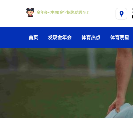
首页
发现金年会
体育热点
体育明星