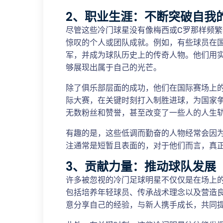
2、职业生涯：不断突破自我
尽管这些冷门球星没有像梅西或C罗那样频
惊叹的个人或团队成就。例如，有些球员在
军，并成为球队历史上的传奇人物。他们用
够展现出属于自己的光芒。
除了俱乐部层面的成功，他们在国际赛场上
际大赛，在关键时刻打入制胜进球，为国家
无数粉丝和赞誉，甚至改变了一些人的人生
有趣的是，这些低调而勤奋的人物经常会因
注通常是短暂且表面的，对于他们而言，真
3、贡献力量：推动球队发展
许多被忽视的冷门足球明星不仅仅是在场上
包括培养年轻球员、传承战术理念以及营造
意分享自己的经验，与新人携手成长，共同