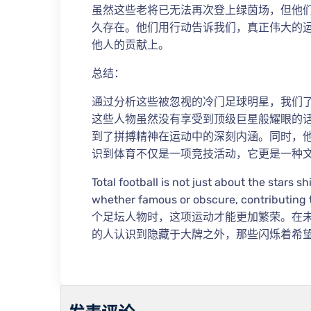
虽然这些老将已无法再次登上绿茵场，但他
久存在。他们用行动告诉我们，真正伟大的
他人的贡献上。
总结：
通过分析这些被忽视的冷门足球明星，我们
这些人物虽然没有享受到顶级巨星般耀眼的
到了拼搏精神在运动中的深刻内涵。同时，
识到体育不仅是一项竞技活动，它更是一种
Total football is not just about the stars sh
whether famous or obscure, contribu
个足坛人物时，这项运动才能更加繁荣。在
的人认识到隐藏于大牌之外，那些闪烁着希