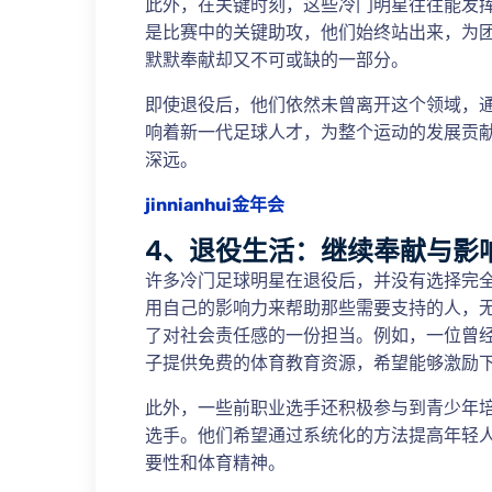
此外，在关键时刻，这些冷门明星往往能发
是比赛中的关键助攻，他们始终站出来，为
默默奉献却又不可或缺的一部分。
即使退役后，他们依然未曾离开这个领域，
响着新一代足球人才，为整个运动的发展贡
深远。
jinnianhui金年会
4、退役生活：继续奉献与影
许多冷门足球明星在退役后，并没有选择完
用自己的影响力来帮助那些需要支持的人，
了对社会责任感的一份担当。例如，一位曾
子提供免费的体育教育资源，希望能够激励
此外，一些前职业选手还积极参与到青少年
选手。他们希望通过系统化的方法提高年轻
要性和体育精神。