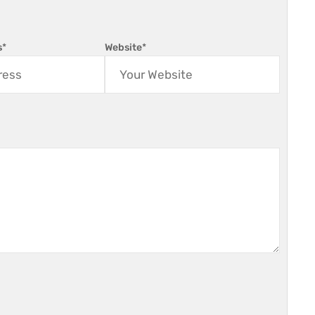
s
*
Website
*