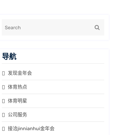
导航
发现金年会
体育热点
体育明星
公司服务
接洽jinnianhui金年会