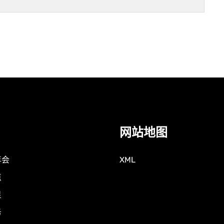
网站地图
年会
XML
点
星
务