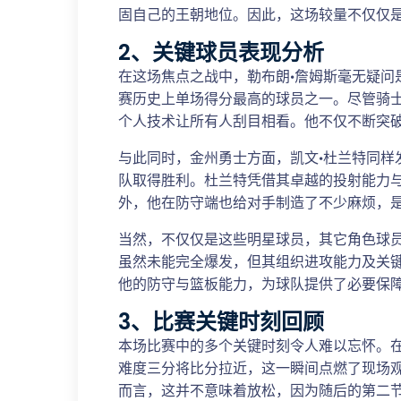
固自己的王朝地位。因此，这场较量不仅仅
2、关键球员表现分析
在这场焦点之战中，勒布朗·詹姆斯毫无疑问
赛历史上单场得分最高的球员之一。尽管骑
个人技术让所有人刮目相看。他不仅不断突
与此同时，金州勇士方面，凯文·杜兰特同样
队取得胜利。杜兰特凭借其卓越的投射能力
外，他在防守端也给对手制造了不少麻烦，
当然，不仅仅是这些明星球员，其它角色球
虽然未能完全爆发，但其组织进攻能力及关
他的防守与篮板能力，为球队提供了必要保
3、比赛关键时刻回顾
本场比赛中的多个关键时刻令人难以忘怀。
难度三分将比分拉近，这一瞬间点燃了现场
而言，这并不意味着放松，因为随后的第二