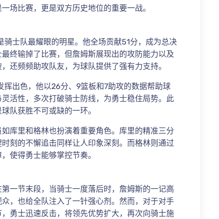
是一场比赛，更是双方历史地位的重要一战。
是骑士队最耀眼的明星。他全场贡献51分，成为总决
士最终输掉了比赛，但詹姆斯展现出的攻防能力以及
破，还频频助攻队友，为球队提供了强有力支持。
发挥出色，他以26分、9篮板和7助攻的数据帮助球
与灵活性，多次打破骑士防线，为勇士稳住局势。此
是球队获胜不可或缺的一环。
员如库里和格林也扮演着重要角色。库里的精准三分
键时刻的不懈追击同样让人印象深刻。而格林则通过
障，使得勇士能够掌控节奏。
在第一节末段，当骑士一度落后时，詹姆斯的一记高
观众，也给全队注入了一针强心剂。然而，对于对手
节，勇士迅速反击，将领先优势扩大，再次向骑士施