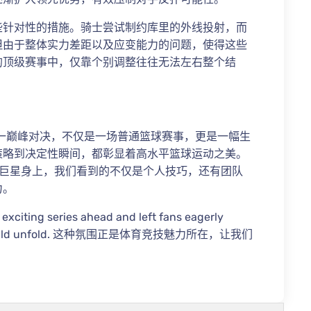
些针对性的措施。骑士尝试制约库里的外线投射，而
但由于整体实力差距以及应变能力的问题，使得这些
的顶级赛事中，仅靠个别调整往往无法左右整个结
这一巅峰对决，不仅是一场普通篮球赛事，更是一幅生
策略到决定性瞬间，都彰显着高水平篮球运动之美。
级巨星身上，我们看到的不仅是个人技巧，还有团队
力。
exciting series ahead and left fans eagerly
finals would unfold. 这种氛围正是体育竞技魅力所在，让我们