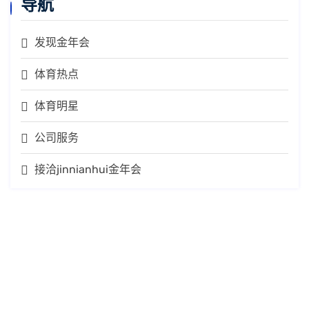
导航
发现金年会
体育热点
体育明星
公司服务
接洽jinnianhui金年会