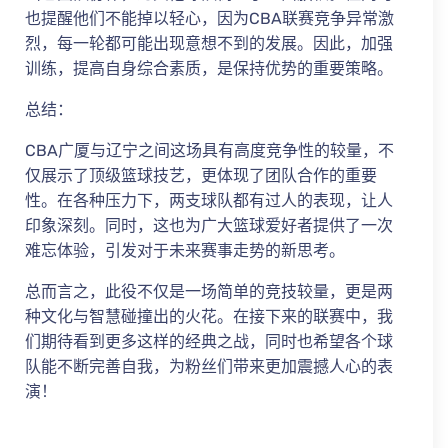
也提醒他们不能掉以轻心，因为CBA联赛竞争异常激
烈，每一轮都可能出现意想不到的发展。因此，加强
训练，提高自身综合素质，是保持优势的重要策略。
总结：
CBA广厦与辽宁之间这场具有高度竞争性的较量，不
仅展示了顶级篮球技艺，更体现了团队合作的重要
性。在各种压力下，两支球队都有过人的表现，让人
印象深刻。同时，这也为广大篮球爱好者提供了一次
难忘体验，引发对于未来赛事走势的新思考。
总而言之，此役不仅是一场简单的竞技较量，更是两
种文化与智慧碰撞出的火花。在接下来的联赛中，我
们期待看到更多这样的经典之战，同时也希望各个球
队能不断完善自我，为粉丝们带来更加震撼人心的表
演！