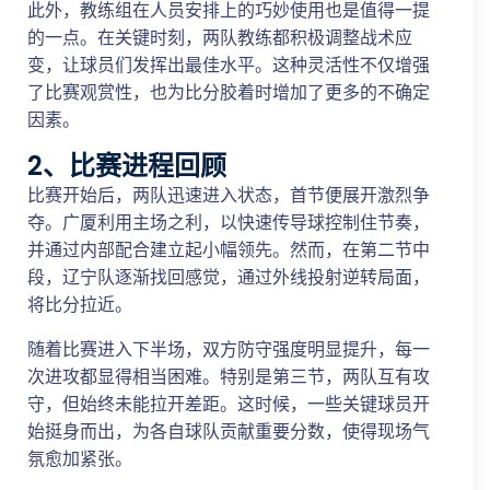
此外，教练组在人员安排上的巧妙使用也是值得一提
的一点。在关键时刻，两队教练都积极调整战术应
变，让球员们发挥出最佳水平。这种灵活性不仅增强
了比赛观赏性，也为比分胶着时增加了更多的不确定
因素。
2、比赛进程回顾
比赛开始后，两队迅速进入状态，首节便展开激烈争
夺。广厦利用主场之利，以快速传导球控制住节奏，
并通过内部配合建立起小幅领先。然而，在第二节中
段，辽宁队逐渐找回感觉，通过外线投射逆转局面，
将比分拉近。
随着比赛进入下半场，双方防守强度明显提升，每一
次进攻都显得相当困难。特别是第三节，两队互有攻
守，但始终未能拉开差距。这时候，一些关键球员开
始挺身而出，为各自球队贡献重要分数，使得现场气
氛愈加紧张。