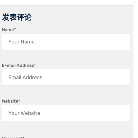
发表评论
Name
*
E-mail Address
*
Website
*