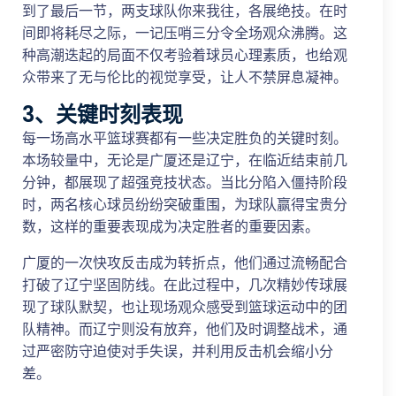
到了最后一节，两支球队你来我往，各展绝技。在时
间即将耗尽之际，一记压哨三分令全场观众沸腾。这
种高潮迭起的局面不仅考验着球员心理素质，也给观
众带来了无与伦比的视觉享受，让人不禁屏息凝神。
3、关键时刻表现
每一场高水平篮球赛都有一些决定胜负的关键时刻。
本场较量中，无论是广厦还是辽宁，在临近结束前几
分钟，都展现了超强竞技状态。当比分陷入僵持阶段
时，两名核心球员纷纷突破重围，为球队赢得宝贵分
数，这样的重要表现成为决定胜者的重要因素。
广厦的一次快攻反击成为转折点，他们通过流畅配合
打破了辽宁坚固防线。在此过程中，几次精妙传球展
现了球队默契，也让现场观众感受到篮球运动中的团
队精神。而辽宁则没有放弃，他们及时调整战术，通
过严密防守迫使对手失误，并利用反击机会缩小分
差。