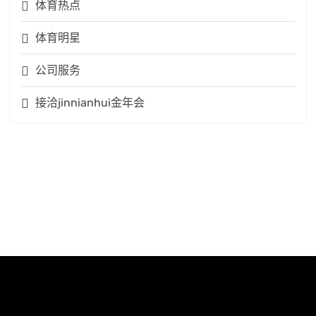
体育热点
体育明星
公司服务
接洽jinnianhui金年会