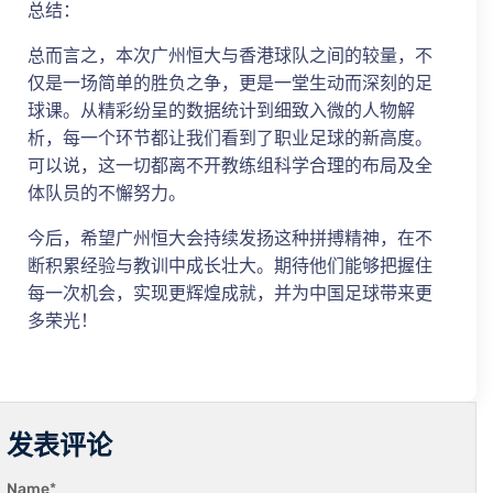
总结：
总而言之，本次广州恒大与香港球队之间的较量，不
仅是一场简单的胜负之争，更是一堂生动而深刻的足
球课。从精彩纷呈的数据统计到细致入微的人物解
析，每一个环节都让我们看到了职业足球的新高度。
可以说，这一切都离不开教练组科学合理的布局及全
体队员的不懈努力。
今后，希望广州恒大会持续发扬这种拼搏精神，在不
断积累经验与教训中成长壮大。期待他们能够把握住
每一次机会，实现更辉煌成就，并为中国足球带来更
多荣光！
发表评论
Name
*