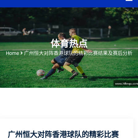
体育热点
Home
广州恒大对阵香港球队的精彩比赛结果及赛后分析
广州恒大对阵香港球队的精彩比赛