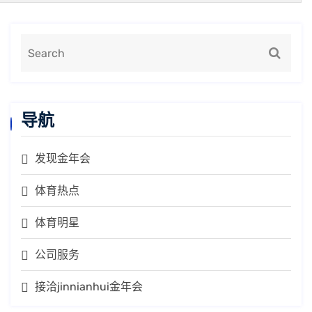
导航
发现金年会
体育热点
体育明星
公司服务
接洽jinnianhui金年会