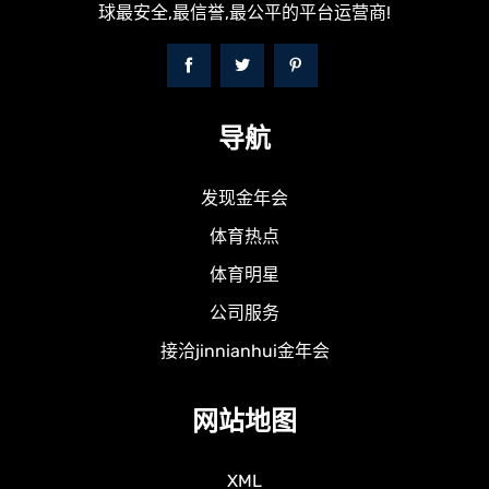
球最安全,最信誉,最公平的平台运营商!
导航
发现金年会
体育热点
体育明星
公司服务
接洽jinnianhui金年会
网站地图
XML