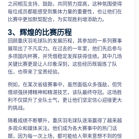
之间相互支持、鼓励，共同努力提高，这种氛围使得
每位成员都能感受到集体力量的重要性，也让他们在
比赛中更加默契配合，为实现胜利增添助力。
3、辉煌的比赛历程
回顾重庆羽毛球队的发展历程，其参加的一系列赛事
展现出了不凡实力。在过去的一年里，他们先后参与
多项国内杯赛，并凭借稳定发挥获得佳绩。其中几场
关键比赛更是让人印象深刻，这些经历既锻炼了队
伍，也带来了宝贵经验。
例如，在某次省级赛事中，虽然面临众多强敌，但凭
借顽强拼搏精神和精湛技艺，该队最终夺冠。这场胜
利不仅提升了全队士气，更让他们坚定信心迎接更大
的挑战。
随着成绩不断攀升，重庆羽毛球队逐渐赢得了越来越
多观众和媒体关注。他们成为各大赛事中的热门话
题，因为每一次上场，都可能给人带来意想不到的惊