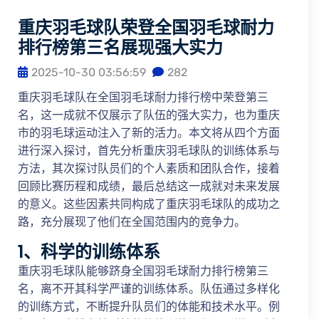
重庆羽毛球队荣登全国羽毛球耐力
排行榜第三名展现强大实力
2025-10-30 03:56:59
282
重庆羽毛球队在全国羽毛球耐力排行榜中荣登第三
名，这一成就不仅展示了队伍的强大实力，也为重庆
市的羽毛球运动注入了新的活力。本文将从四个方面
进行深入探讨，首先分析重庆羽毛球队的训练体系与
方法，其次探讨队员们的个人素质和团队合作，接着
回顾比赛历程和成绩，最后总结这一成就对未来发展
的意义。这些因素共同构成了重庆羽毛球队的成功之
路，充分展现了他们在全国范围内的竞争力。
1、科学的训练体系
重庆羽毛球队能够跻身全国羽毛球耐力排行榜第三
名，离不开其科学严谨的训练体系。队伍通过多样化
的训练方式，不断提升队员们的体能和技术水平。例