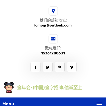
我们的邮箱地址:
lomoqr@outlook.com
致电我们:
15361280631