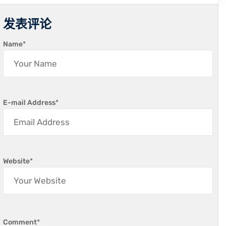
发表评论
Name
*
E-mail Address
*
Website
*
Comment
*