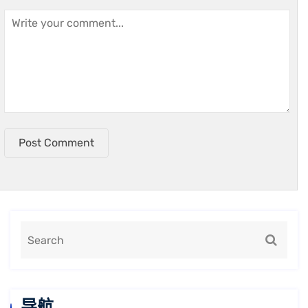
Post Comment
导航