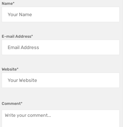
Name
*
E-mail Address
*
Website
*
Comment
*