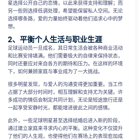
星选择公开自己的恋情，以此来获得支持和理解；而
另一些则选择低调处理，希望能保留私人空间。无论
选择哪条路，爱的力量始终驱动着他们追求心中的梦
想。
2、平衡个人生活与职业生涯
足球运动员一旦成名，其日常生活会被各种商业活动
和比赛安排填满。他们需要极大的自律来保持状态，
同时还要应对来自各方的期待和压力。在这样的环境
下，如何兼顾家庭与事业成为了一大挑战。
很多明星发现，与爱人的沟通变得更加重要。当工作
占据了大部分时间时，相互理解和支持尤为关键。许
多成功的情侣会制定共同计划，无论是短途旅行还是
一起享受安静时光，都能增进彼此之间的感情。
此外，一些足球明星甚至选择结婚后进入新的阶段，
通过建立家庭来寻求内心的平衡。这种变化不仅提升
了他们的人生观，也使得他们在赛场上的表现愈加成