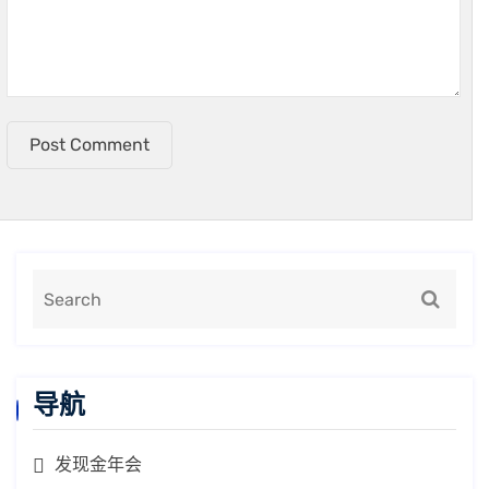
Post Comment
导航
发现金年会