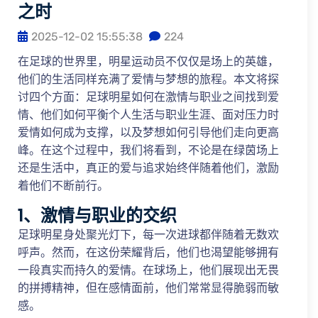
之时
2025-12-02 15:55:38
224
在足球的世界里，明星运动员不仅仅是场上的英雄，
他们的生活同样充满了爱情与梦想的旅程。本文将探
讨四个方面：足球明星如何在激情与职业之间找到爱
情、他们如何平衡个人生活与职业生涯、面对压力时
爱情如何成为支撑，以及梦想如何引导他们走向更高
峰。在这个过程中，我们将看到，不论是在绿茵场上
还是生活中，真正的爱与追求始终伴随着他们，激励
着他们不断前行。
1、激情与职业的交织
足球明星身处聚光灯下，每一次进球都伴随着无数欢
呼声。然而，在这份荣耀背后，他们也渴望能够拥有
一段真实而持久的爱情。在球场上，他们展现出无畏
的拼搏精神，但在感情面前，他们常常显得脆弱而敏
感。