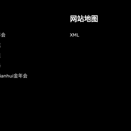
网站地图
年会
XML
点
星
务
nianhui金年会