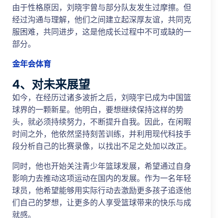
由于性格原因，刘晓宇曾与部分队友发生过摩擦。但
经过沟通与理解，他们之间建立起深厚友谊，共同克
服困难，共同进步，这是他成长过程中不可或缺的一
部分。
金年会体育
4、对未来展望
如今，在经历过诸多波折之后，刘晓宇已成为中国篮
球界的一颗新星。他明白，要想继续保持这样的势
头，就必须持续努力，不断提升自我。因此，在闲暇
时间之外，他依然坚持刻苦训练，并利用现代科技手
段分析自己的比赛录像，以找出不足之处加以改正。
同时，他也开始关注青少年篮球发展，希望通过自身
影响力去推动这项运动在国内的发展。作为一名年轻
球员，他希望能够用实际行动去激励更多孩子追逐他
们自己的梦想，让更多的人享受篮球带来的快乐与成
就感。