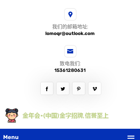
我们的邮箱地址:
lomoqr@outlook.com
致电我们:
15361280631