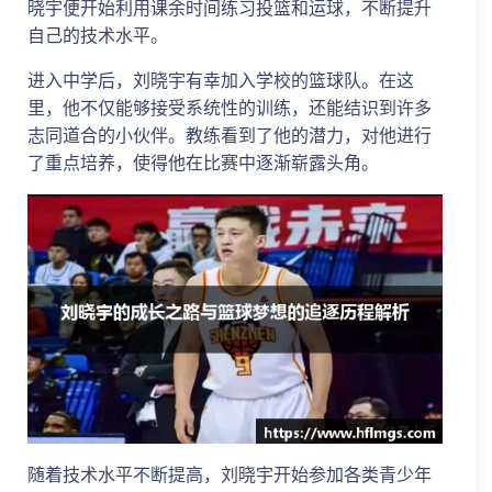
晓宇便开始利用课余时间练习投篮和运球，不断提升
自己的技术水平。
进入中学后，刘晓宇有幸加入学校的篮球队。在这
里，他不仅能够接受系统性的训练，还能结识到许多
志同道合的小伙伴。教练看到了他的潜力，对他进行
了重点培养，使得他在比赛中逐渐崭露头角。
随着技术水平不断提高，刘晓宇开始参加各类青少年