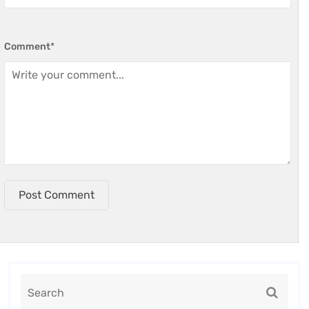
Comment
*
Post Comment