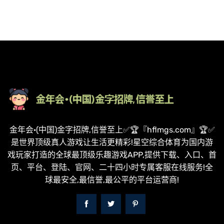
金年会·(中国)金字招牌,信誉至上✅🏆『hflmgs.com』🏆✅
是世界顶级真人游戏让生活更精彩!星空综合体育为国内游
戏玩家打造的全球最顶级乐趣游戏APP,提供下载、入口、首
页、平台、登陆、官网、二十四小时专属客服在线服务!全
球最安全,最信誉,最公平的平台运营商!