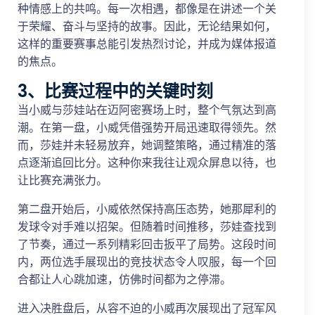
种情感上的共鸣。每一次相遇，都像是在讲述一个关
于荣耀、奋斗与坚持的故事。因此，无论结果如何，
这样的重要赛事总能引发热烈讨论，并成为媒体报道
的焦点。
3、比赛过程中的关键时刻
当小威与莎娃站在迈阿密赛场上时，整个气氛达到高
潮。在第一盘，小威凭借强势开局迅速取得领先。然
而，莎娃并未轻易放弃，她调整策略，通过精准的落
点逐渐追回比分。这种你来我往让观众屏息以待，也
让比赛充满张力。
第二盘开始后，小威依然保持高压态势，她那犀利的
发球令对手难以招架。但随着时间推移，莎娃查找到
了节奏，通过一系列精彩回击扳平了局势。这段时间
内，两位选手展现出的竞技状态令人叹服，每一个回
合都让人心跳加速，仿佛时间都为之停滞。
进入决胜盘后，从容不迫的小威再次展现出了冠军风