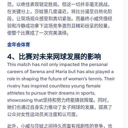
范，以绝佳表现锁定胜局。但这一切并非毫无挑战，
在关键分上，莎娃曾几度逼近，将比分逼至白热化阶
段，让现场观众感受到真切紧张。而最终小威凭借经
验和冷静成功拿下这场竞争激烈且精彩纷呈的较量，
使整个比赛成了一次完美演绎。
金年会体育
4、比赛对未来网球发展的影响
This match has not only impacted the personal
careers of Serena and Maria but has also played a
role in shaping the future of women's tennis. Their
rivalry has inspired countless young female
athletes to pursue their dreams in sports,
showcasing that坚持和努力终能铸就辉煌。同时，
她们也通过自身实力推动了女子网球的发展，提高了
公众对女性运动员关注度和认可度。
此外，小威与莎娃之间持久而富有戏剧性的竞争，也