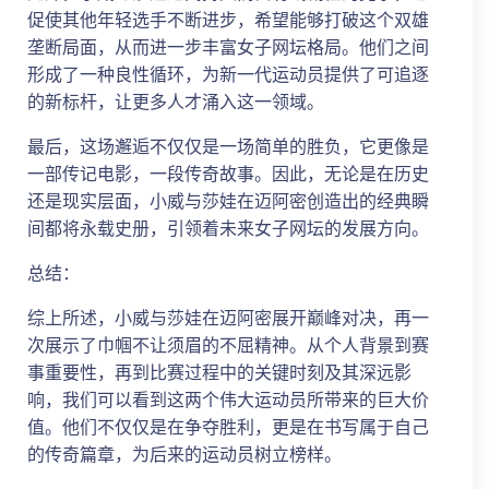
促使其他年轻选手不断进步，希望能够打破这个双雄
垄断局面，从而进一步丰富女子网坛格局。他们之间
形成了一种良性循环，为新一代运动员提供了可追逐
的新标杆，让更多人才涌入这一领域。
最后，这场邂逅不仅仅是一场简单的胜负，它更像是
一部传记电影，一段传奇故事。因此，无论是在历史
还是现实层面，小威与莎娃在迈阿密创造出的经典瞬
间都将永载史册，引领着未来女子网坛的发展方向。
总结：
综上所述，小威与莎娃在迈阿密展开巅峰对决，再一
次展示了巾帼不让须眉的不屈精神。从个人背景到赛
事重要性，再到比赛过程中的关键时刻及其深远影
响，我们可以看到这两个伟大运动员所带来的巨大价
值。他们不仅仅是在争夺胜利，更是在书写属于自己
的传奇篇章，为后来的运动员树立榜样。