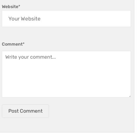
Website
*
Comment
*
Post Comment