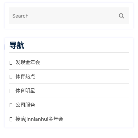
导航
发现金年会
体育热点
体育明星
公司服务
接洽jinnianhui金年会