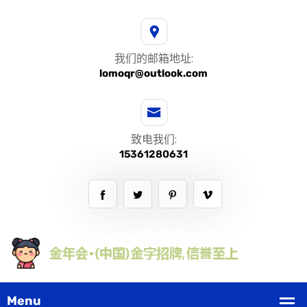
我们的邮箱地址:
lomoqr@outlook.com
致电我们:
15361280631