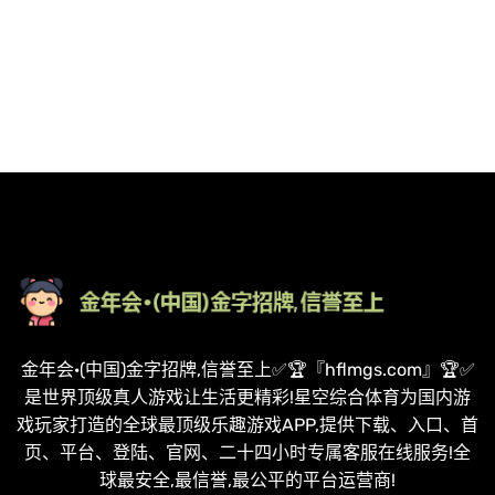
金年会·(中国)金字招牌,信誉至上✅🏆『hflmgs.com』🏆✅
是世界顶级真人游戏让生活更精彩!星空综合体育为国内游
戏玩家打造的全球最顶级乐趣游戏APP,提供下载、入口、首
页、平台、登陆、官网、二十四小时专属客服在线服务!全
球最安全,最信誉,最公平的平台运营商!