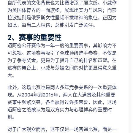
自所代表的文化背景也为比赛增添了层次感。小威作
为美国体育界的一面旗帜，展现出实力与风采；而莎
拉波娃则是俄罗斯女性坚韧不拔精神的象征。正因为
如此，每当二人相遇，总能引发广泛关注。
2、赛事的重要性
迈阿密公开赛作为一年一度的重要赛事，其影响力不
可忽视。这项赛事吸引了全球顶级选手参赛，不仅是
为了争夺奖金，更是为了提升自己的排名和声望。在
这样的舞台上，小威与莎娃之间的对抗更显得意义重
大。
此外，这场比赛也是两人多年竞争关系的一次重要体
现。从2004年到2016年，两人在大满贯及其他重要
赛事中频繁交锋，各自赢得过许多荣誉，因此，这场
迈阿密之战被认为是双方实力与心理博弈的重要时
刻。
对于广大观众而言，这不仅是一场普通比赛，而是一