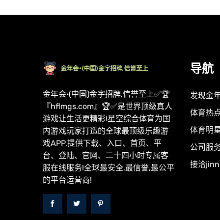
导航
金年会·(中国)金字招牌,信誉至上✅🏆
发现金
『hflmgs.com』🏆✅是世界顶级真人
体育热
游戏让生活更精彩!星空综合体育为国
体育明
内游戏玩家打造的全球最顶级乐趣游
戏APP,提供下载、入口、首页、平
公司服
台、登陆、官网、二十四小时专属客
接洽jin
服在线服务!全球最安全,最信誉,最公平
的平台运营商!