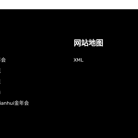
网站地图
年会
XML
点
星
务
nianhui金年会