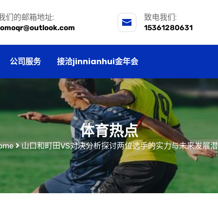
我们的邮箱地址:
致电我们:
lomoqr@outlook.com
15361280631
公司服务
接洽jinnianhui金年会
体育热点
ome
山口和町田VS对决分析探讨两位选手的实力与未来发展潜